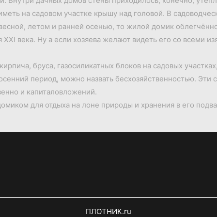
ой. Внутри дачных домов стены приходилось, конечно, уте
меть на садовом участке крышу над головой. В садоводчес
есной, летом и ранней осенью, то жилой домик облегчённо
XXI века. Ну а если хозяева желают видеть его со всеми и
ирпича, бруса, газосиликатных блоков на садовых участках
 осенний период, можно назвать бесхозяйственностью. Эти 
венно и капиталовложений.
миком для отдыха на лоне природы и хранения в его подвал
ПЛОТНИК.ru