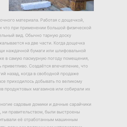
очного материала. Работая с дощечкой,
м и что при применении большой физической
бельный вид. Обычно тарную доску
скалывается на две части. Когда дощечка
ощи наждачной бумаги или шлифовальной
аже в самую пасмурную погоду помещения,
 приветливо. Создаётся впечатление, что
ий назад, когда в свободной продаже
се приходилось добывать по великому
ов продуктовых магазинов или собирали их
 Многие садовые домики и дачные сарайчики
й, ни правительством, были выстроены
опитывали её отработанным машинным