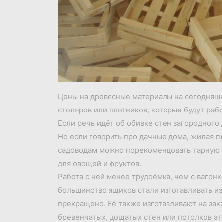
Цены на древесные материалы на сегодняшн
столяров или плотников, которые будут рабо
Если речь идёт об обивке стен загородного 
Но если говорить про дачные дома, жилая 
садоводам можно порекомендовать тарную 
для овощей и фруктов.
Работа с ней менее трудоёмка, чем с вагонк
большинство ящиков стали изготавливать и
прекращено. Её также изготавливают на зак
бревенчатых, дощатых стен или потолков э