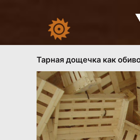
Перейти
к
содержимому
Тарная дощечка как обив