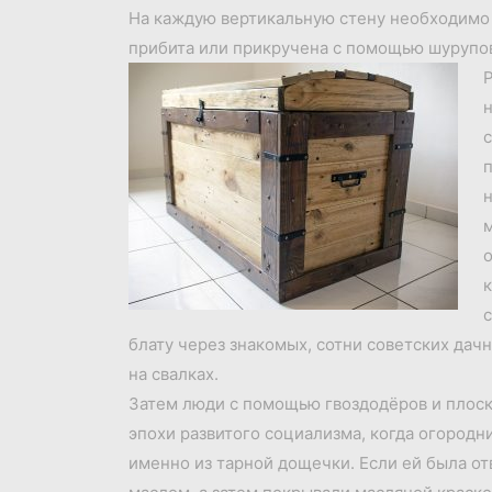
На каждую вертикальную стену необходимо 
прибита или прикручена с помощью шурупов
Р
н
с
п
н
м
о
к
с
блату через знакомых, сотни советских дач
на свалках.
Затем люди с помощью гвоздодёров и плоско
эпохи развитого социализма, когда огородн
именно из тарной дощечки. Если ей была о