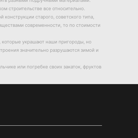
плять разными подручными материалами.
ком строительстве все относительно.
й конструкции старого, советского типа,
зяществами современности, то по стоимости
, которые украшают наши пригороды, но
строения значительно разрушаются зимой и
ьчике или погребке своих закаток, фруктов