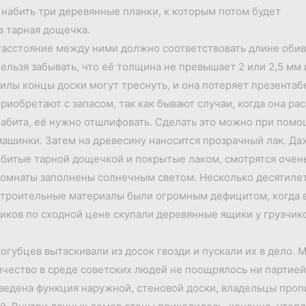
набить три деревянные планки, к которым потом будет
 тарная дощечка.
асстояние между ними должно соответствовать длине обив
ельзя забывать, что её толщина не превышает 2 или 2,5 м
илы концы доски могут треснуть, и она потеряет презента
риобретают с запасом, так как бывают случаи, когда она ра
абита, её нужно отшлифовать. Сделать это можно при пом
ашинки. Затем на древесину наносится прозрачный лак. Д
битые тарной дощечкой и покрытые лаком, смотрятся очень
омнаты заполнены солнечным светом. Несколько десятилет
троительные материалы были огромным дефицитом, когда в
ников по сходной цене скупали деревянные ящики у грузчик
губцев вытаскивали из досок гвозди и пускали их в дело.
ичество в среде советских людей не поощрялось ни партие
тведена функция наружной, стеновой доски, владельцы пр