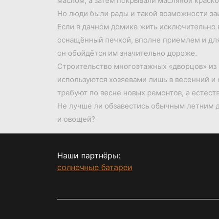
маслом, а затем покрывали масляной краск
Но люди были рады и такой возможности заи
Если в дачном домике жить исключительно в
оснащённый печкой, вполне приемлем и для 
он обойдётся им значительно дороже.
Строительство многоэтажных «дворцов» из к
используются хозяевами лишь в весенний и
требуют по весне новых ремонтов, а естест
Не лучше ли обзавестись обычным летним до
и овощей?
Наши партнёры:
солнечные батареи